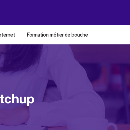
nternet
Formation métier de bouche
etchup