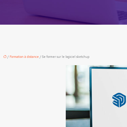
/
Formation à distance
/ Se former sur le logiciel sketchup