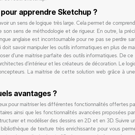
s pour apprendre Sketchup ?
 d’avoir un sens de logique très large. Cela permet de compre
vre son sens de méthodologie et de rigueur. En outre, la pré
 langue anglaise est incontournable pour ne pas se perdre 
 doit savoir manipuler les outils informatiques en plus de mai
ser d’une maitrise parfaite des outils informatiques. De ce
 architectes d’intérieur et les créateurs de décoration. Le
oncepteurs. La maitrise de cette solution web grâce à une 
quels avantages ?
x pour maitriser les différentes fonctionnalités offertes par
taires ainsi que les fonctionnalités avancées proposées p
de structurer et modéliser des dessins en 2D et en 3D. Suivre 
ne bibliothèque de texture très enrichissante pour vous per