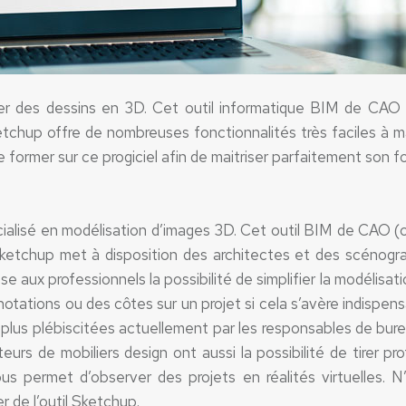
ier des dessins en 3D. Cet outil informatique BIM de CAO 
tchup offre de nombreuses fonctionnalités très faciles à mai
se former sur ce progiciel afin de maitriser parfaitement son
écialisé en modélisation d’images 3D. Cet outil BIM de CAO 
ketchup met à disposition des architectes et des scénogra
e aux professionnels la possibilité de simplifier la modélisa
nnotations ou des côtes sur un projet si cela s’avère indispen
 plus plébiscitées actuellement par les responsables de bure
urs de mobiliers design ont aussi la possibilité de tirer pro
ous permet d’observer des projets en réalités virtuelles. N
r de l’outil Sketchup.